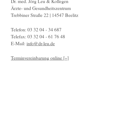
Dr. med. Jörg Leu & Kollegen
Ärzte- und Gesundheitszentrum
Trebbiner Straße 22 | 14547 Beelitz
Telefon: 03 32 04 - 34 687
Telefax: 03 32 04 - 61 76 48
E-Mail:
info@dr-leu.de
Terminvereinbarung online [»]