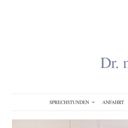
Inhalt
Zum
springen
Inhalt
überspringen
Dr. 
SPRECHSTUNDEN
ANFAHRT