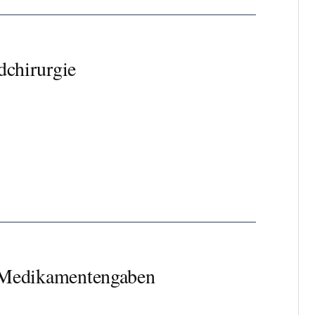
dchirurgie
le Medikamentengaben