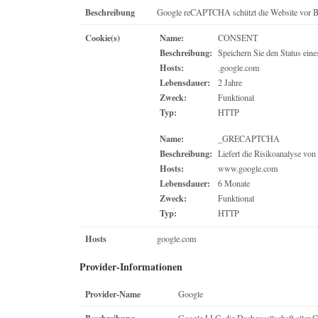
Beschreibung
Google reCAPTCHA schützt die Website vor B
Cookie(s)
Name:
CONSENT
Beschreibung:
Speichern Sie den Status ein
Hosts:
.google.com
Lebensdauer:
2 Jahre
Zweck:
Funktional
Typ:
HTTP
Name:
_GRECAPTCHA
Beschreibung:
Liefert die Risikoanalyse 
Hosts:
www.google.com
Lebensdauer:
6 Monate
Zweck:
Funktional
Typ:
HTTP
Hosts
google.com
Provider-Informationen
Provider-Name
Google