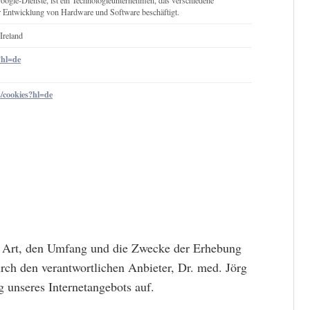
oogle-Dienste, ist ein Technologieunternehmen, das verschiedene
er Entwicklung von Hardware und Software beschäftigt.
Ireland
?hl=de
es/cookies?hl=de
ie Art, den Umfang und die Zwecke der Erhebung
h den verantwortlichen Anbieter, Dr. med. Jörg
g unseres Internetangebots auf.