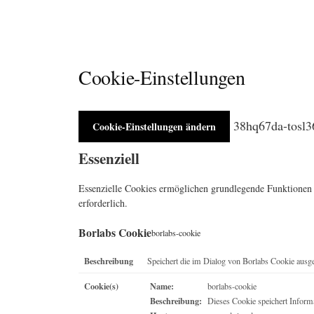
Cookie-Einstellungen
38hq67da-tosl
Cookie-Einstellungen ändern
Essenziell
Essenzielle Cookies ermöglichen grundlegende Funktionen 
erforderlich.
Borlabs Cookie
borlabs-cookie
Beschreibung
Speichert die im Dialog von Borlabs Cookie ausg
Cookie(s)
Name:
borlabs-cookie
Beschreibung:
Dieses Cookie speichert Inform