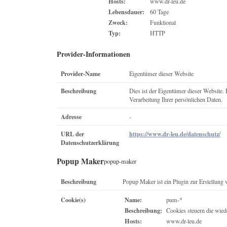
Hosts:
www.dr-leu.de
Lebensdauer:
60 Tage
Zweck:
Funktional
Typ:
HTTP
Provider-Informationen
Provider-Name
Eigentümer dieser Website
Beschreibung
Dies ist der Eigentümer dieser Website. 
Verarbeitung Ihrer persönlichen Daten.
Adresse
-
URL der
https://www.dr-leu.de/datenschutz/
Datenschutzerklärung
Popup Maker
popup-maker
Beschreibung
Popup Maker ist ein Plugin zur Erstellung
Cookie(s)
Name:
pum-*
Beschreibung:
Cookies steuern die wied
Hosts:
www.dr-leu.de