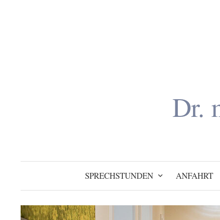
Inhalt
Zum
springen
Inhalt
überspringen
Dr. 
SPRECHSTUNDEN
ANFAHRT